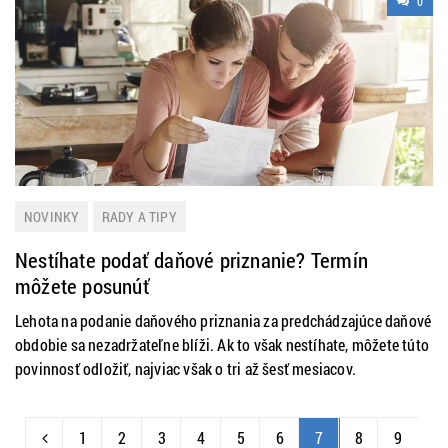
0
NOVINKY
RADY A TIPY
Nestíhate podať daňové priznanie? Termín
môžete posunúť
Lehota na podanie daňového priznania za predchádzajúce daňové
obdobie sa nezadržateľne blíži. Ak to však nestíhate, môžete túto
povinnosť odložiť, najviac však o tri až šesť mesiacov.
1
2
3
4
5
6
7
8
9