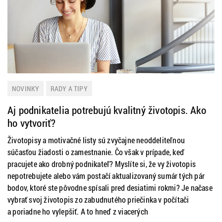
NOVINKY
RADY A TIPY
Aj podnikatelia potrebujú kvalitný životopis. Ako
ho vytvoriť?
Životopisy a motivačné listy sú zvyčajne neoddeliteľnou
súčasťou žiadosti o zamestnanie. Čo však v prípade, keď
pracujete ako drobný podnikateľ? Myslíte si, že vy životopis
nepotrebujete alebo vám postačí aktualizovaný sumár tých pár
bodov, ktoré ste pôvodne spísali pred desiatimi rokmi? Je načase
vybrať svoj životopis zo zabudnutého priečinka v počítači
a poriadne ho vylepšiť. A to hneď z viacerých