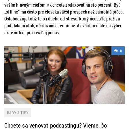
vaším hlavným cieľom, ak chcete zrelaxovať na sto percent. Byť
„offline“ má často pre človeka väčší prospech než samotná práca.
Oslobodzuje totiž telo i ducha od stresu, ktorý neustále prežíva
pod tlakom úloh, očakávaní a termínov. Ak však nemáte na výber
a ste nútení pracovať aj počas
0
RADY A TIPY
Chcete sa venovať podcastingu? Vieme, čo