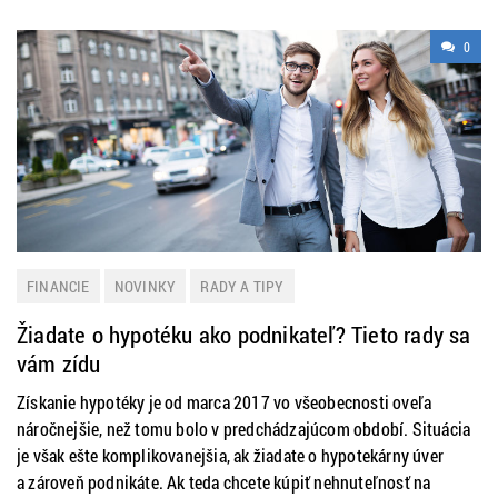
0
FINANCIE
NOVINKY
RADY A TIPY
Žiadate o hypotéku ako podnikateľ? Tieto rady sa
vám zídu
Získanie hypotéky je od marca 2017 vo všeobecnosti oveľa
náročnejšie, než tomu bolo v predchádzajúcom období. Situácia
je však ešte komplikovanejšia, ak žiadate o hypotekárny úver
a zároveň podnikáte. Ak teda chcete kúpiť nehnuteľnosť na