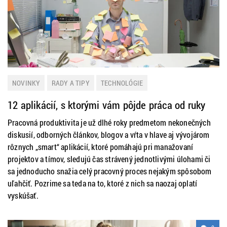
NOVINKY
RADY A TIPY
TECHNOLÓGIE
12 aplikácií, s ktorými vám pôjde práca od ruky
Pracovná produktivita je už dlhé roky predmetom nekonečných
diskusií, odborných článkov, blogov a vŕta v hlave aj vývojárom
rôznych „smart“ aplikácií, ktoré pomáhajú pri manažovaní
projektov a tímov, sledujú čas strávený jednotlivými úlohami či
sa jednoducho snažia celý pracovný proces nejakým spôsobom
uľahčiť. Pozrime sa teda na to, ktoré z nich sa naozaj oplatí
vyskúšať.