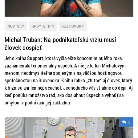
NOVINKY
RADY A TIPY
ROZHOVORY
Michal Truban: Na podnikateľskú víziu musí
človek dospieť
Jeho kniha Support, ktorá vyšla ešte koncom minulého roka,
zaznamenala fenomenálny úspech. A nie je to len Michalovým
menom, neodmysliteľne spojeným s najväčšou hostingovou
spoločnosťou na Slovensku. Knihu ľahko „zhltne“ aj človek, ktorý
k biznisu ani len nepričuchol. Jednoducho vás vtiahne do deja. Aj
keď ponúka množstvo rád, ako dosiahnuť úspech a vyhnúť sa
omylom v podnikaní, jej základnú
0