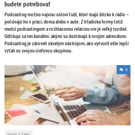
budete potrebovať
Podcasting možno najviac osloví ľudí, ktorí majú blízko k rádio –
počúvajú ho v práci, doma alebo v aute. Z hľadiska formy totiž
medzi podcastingom a rozhlasovou reláciou nie je veľký rozdiel.
Odlišujú sa len kanálmi, akými sa dostávajú k svojim adresátom.
Podcasting je zároveň skvelým nástrojom, ako vytvoriť ešte lepší
vzťah so svojou cieľovou skupinou.
0
RADY A TIPY