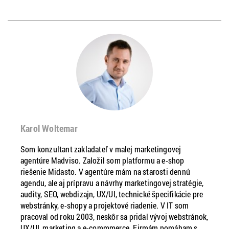
Karol Woltemar
Som konzultant zakladateľ v malej marketingovej
agentúre Madviso. Založil som platformu a e-shop
riešenie Midasto. V agentúre mám na starosti dennú
agendu, ale aj prípravu a návrhy marketingovej stratégie,
audity, SEO, webdizajn, UX/UI, technické špecifikácie pre
webstránky, e-shopy a projektové riadenie. V IT som
pracoval od roku 2003, neskôr sa pridal vývoj webstránok,
UX/UI, marketing a e-commmerce. Firmám pomáham s