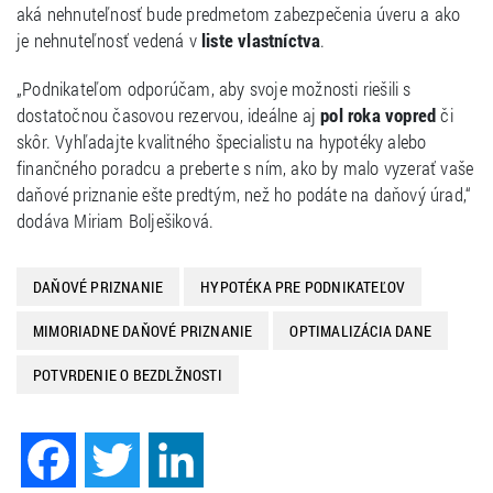
aká nehnuteľnosť bude predmetom zabezpečenia úveru a ako
je nehnuteľnosť vedená v
liste vlastníctva
.
„Podnikateľom odporúčam, aby svoje možnosti riešili s
dostatočnou časovou rezervou, ideálne aj
pol roka vopred
či
skôr. Vyhľadajte kvalitného špecialistu na hypotéky alebo
finančného poradcu a preberte s ním, ako by malo vyzerať vaše
daňové priznanie ešte predtým, než ho podáte na daňový úrad,“
dodáva Miriam Bolješiková.
DAŇOVÉ PRIZNANIE
HYPOTÉKA PRE PODNIKATEĽOV
MIMORIADNE DAŇOVÉ PRIZNANIE
OPTIMALIZÁCIA DANE
POTVRDENIE O BEZDLŽNOSTI
Facebook
Twitter
LinkedIn