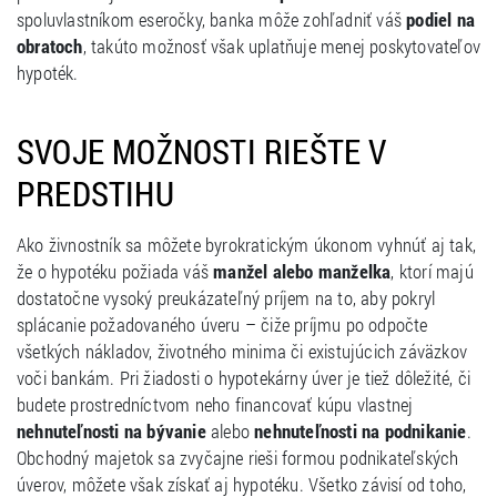
spoluvlastníkom eseročky, banka môže zohľadniť váš
podiel na
obratoch
, takúto možnosť však uplatňuje menej poskytovateľov
hypoték.
SVOJE MOŽNOSTI RIEŠTE V
PREDSTIHU
Ako živnostník sa môžete byrokratickým úkonom vyhnúť aj tak,
že o hypotéku požiada váš
manžel alebo manželka
, ktorí majú
dostatočne vysoký preukázateľný príjem na to, aby pokryl
splácanie požadovaného úveru – čiže príjmu po odpočte
všetkých nákladov, životného minima či existujúcich záväzkov
voči bankám. Pri žiadosti o hypotekárny úver je tiež dôležité, či
budete prostredníctvom neho financovať kúpu vlastnej
nehnuteľnosti na bývanie
alebo
nehnuteľnosti na podnikanie
.
Obchodný majetok sa zvyčajne rieši formou podnikateľských
úverov, môžete však získať aj hypotéku. Všetko závisí od toho,