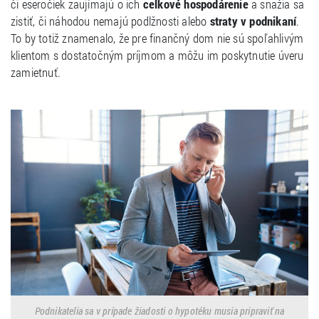
či eseročiek zaujímajú o ich
celkové hospodárenie
a snažia sa
zistiť, či náhodou nemajú podlžnosti alebo
straty v podnikaní
.
To by totiž znamenalo, že pre finančný dom nie sú spoľahlivým
klientom s dostatočným príjmom a môžu im poskytnutie úveru
zamietnuť.
Podnikatelia sa v prípade žiadosti o hypotéku musia pripraviť na