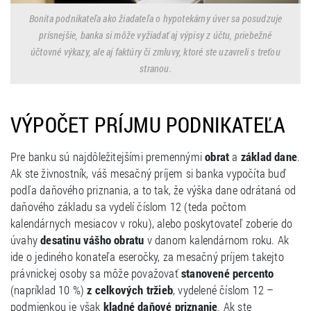
Bonita podnikateľa ako žiadateľa o hypotekárny úver sa posudzuje
prísnejšie, banka si môže vyžiadať aj výpisy z účtu, priebežné
účtovné výkazy, ale aj faktúry či zmluvy, ktoré ste uzavreli s treťou
stranou.
VÝPOČET PRÍJMU PODNIKATEĽA
Pre banku sú najdôležitejšími premennými
obrat
a
základ dane
.
Ak ste živnostník, váš mesačný príjem si banka vypočíta buď
podľa daňového priznania, a to tak, že výška dane odrátaná od
daňového základu sa vydelí číslom 12 (teda počtom
kalendárnych mesiacov v roku), alebo poskytovateľ zoberie do
úvahy
desatinu vášho obratu
v danom kalendárnom roku. Ak
ide o jediného konateľa eseročky, za mesačný príjem takejto
právnickej osoby sa môže považovať
stanovené percento
(napríklad 10 %)
z celkových tržieb
, vydelené číslom 12 –
podmienkou je však
kladné daňové priznanie
. Ak ste