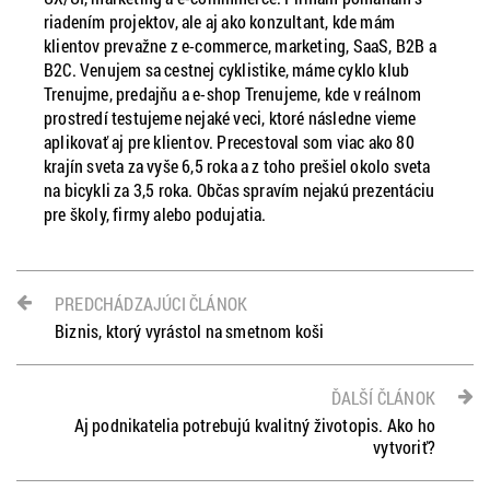
riadením projektov, ale aj ako konzultant, kde mám
klientov prevažne z e-commerce, marketing, SaaS, B2B a
B2C. Venujem sa cestnej cyklistike, máme cyklo klub
Trenujme, predajňu a e-shop Trenujeme, kde v reálnom
prostredí testujeme nejaké veci, ktoré následne vieme
aplikovať aj pre klientov. Precestoval som viac ako 80
krajín sveta za vyše 6,5 roka a z toho prešiel okolo sveta
na bicykli za 3,5 roka. Občas spravím nejakú prezentáciu
pre školy, firmy alebo podujatia.
PREDCHÁDZAJÚCI ČLÁNOK
Biznis, ktorý vyrástol na smetnom koši
ĎALŠÍ ČLÁNOK
Aj podnikatelia potrebujú kvalitný životopis. Ako ho
vytvoriť?