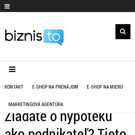
KONTAKT
E-SHOP NA PRENÁJOM
E-SHOP NA MIERU
Biznisto.sk
>
Financie
>
Žiadate o hypotéku ako podnikateľ? Tieto
rady sa vám zídu
MARKETINGOVÁ AGENTÚRA
Žiadate o hypotéku
ako podnikateľ? Tieto