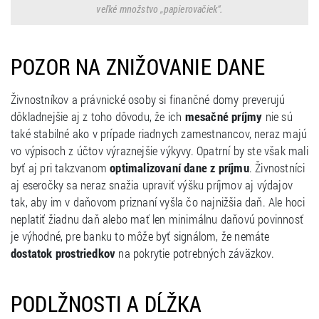
veľké množstvo „papierovačiek“.
POZOR NA ZNIŽOVANIE DANE
Živnostníkov a právnické osoby si finančné domy preverujú
dôkladnejšie aj z toho dôvodu, že ich
mesačné príjmy
nie sú
také stabilné ako v prípade riadnych zamestnancov, neraz majú
vo výpisoch z účtov výraznejšie výkyvy. Opatrní by ste však mali
byť aj pri takzvanom
optimalizovaní dane z príjmu
. Živnostníci
aj eseročky sa neraz snažia upraviť výšku príjmov aj výdajov
tak, aby im v daňovom priznaní vyšla čo najnižšia daň. Ale hoci
neplatiť žiadnu daň alebo mať len minimálnu daňovú povinnosť
je výhodné, pre banku to môže byť signálom, že nemáte
dostatok prostriedkov
na pokrytie potrebných záväzkov.
PODLŽNOSTI A DĹŽKA