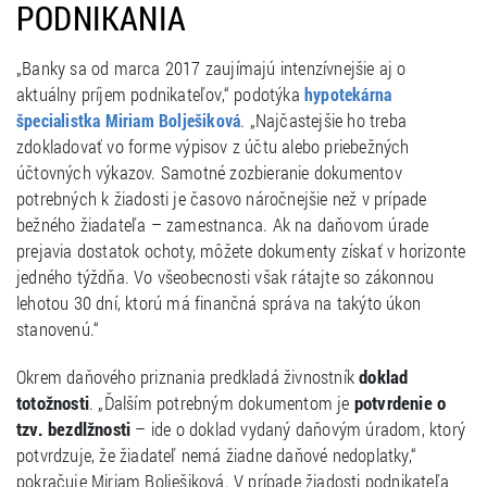
PODNIKANIA
„Banky sa od marca 2017 zaujímajú intenzívnejšie aj o
aktuálny príjem podnikateľov,“ podotýka
hypotekárna
. „Najčastejšie ho treba
špecialistka Miriam Bolješiková
zdokladovať vo forme výpisov z účtu alebo priebežných
účtovných výkazov. Samotné zozbieranie dokumentov
potrebných k žiadosti je časovo náročnejšie než v prípade
bežného žiadateľa – zamestnanca. Ak na daňovom úrade
prejavia dostatok ochoty, môžete dokumenty získať v horizonte
jedného týždňa. Vo všeobecnosti však rátajte so zákonnou
lehotou 30 dní, ktorú má finančná správa na takýto úkon
stanovenú.“
Okrem daňového priznania predkladá živnostník
doklad
totožnosti
. „Ďalším potrebným dokumentom je
potvrdenie o
tzv. bezdlžnosti
– ide o doklad vydaný daňovým úradom, ktorý
potvrdzuje, že žiadateľ nemá žiadne daňové nedoplatky,“
pokračuje Miriam Bolješiková. V prípade žiadosti podnikateľa