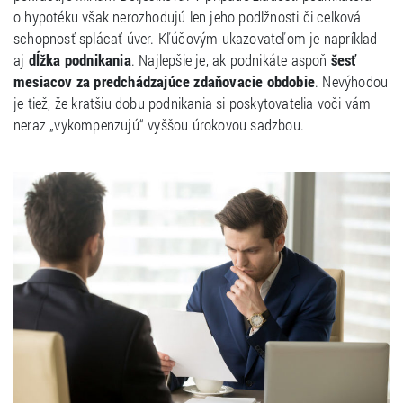
o hypotéku však nerozhodujú len jeho podlžnosti či celková
schopnosť splácať úver. Kľúčovým ukazovateľom je napríklad
aj
dĺžka podnikania
. Najlepšie je, ak podnikáte aspoň
šesť
mesiacov za predchádzajúce zdaňovacie obdobie
. Nevýhodou
je tiež, že kratšiu dobu podnikania si poskytovatelia voči vám
neraz „vykompenzujú“ vyššou úrokovou sadzbou.