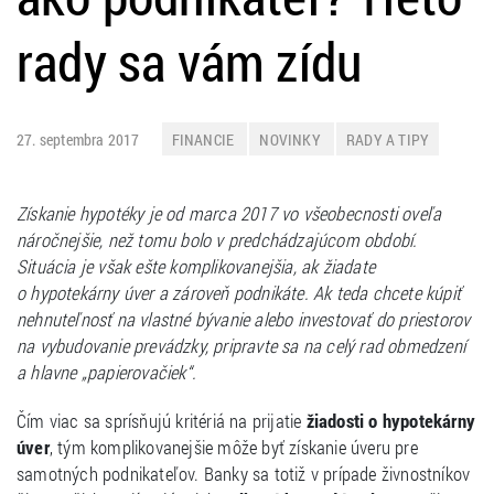
rady sa vám zídu
27. septembra 2017
FINANCIE
NOVINKY
RADY A TIPY
Získanie hypotéky je od marca 2017 vo všeobecnosti oveľa
náročnejšie, než tomu bolo v predchádzajúcom období.
Situácia je však ešte komplikovanejšia, ak žiadate
o hypotekárny úver a zároveň podnikáte. Ak teda chcete kúpiť
nehnuteľnosť na vlastné bývanie alebo investovať do priestorov
na vybudovanie prevádzky, pripravte sa na celý rad obmedzení
a hlavne „papierovačiek“.
Čím viac sa sprísňujú kritériá na prijatie
žiadosti o hypotekárny
úver
, tým komplikovanejšie môže byť získanie úveru pre
samotných podnikateľov. Banky sa totiž v prípade živnostníkov