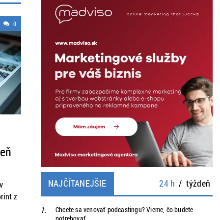
0
reň
ých
NAJČÍTANEJŠIE
24 h
/
týždeň
v
ia
rint z
ého
Chcete sa venovať podcastingu? Vieme, čo budete
potrebovať
teľ