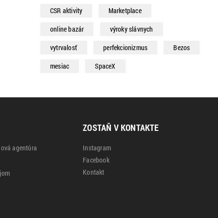
CSR aktivity
Marketplace
online bazár
výroky slávnych
vytrvalosť
perfekcionizmus
Bezos
mesiac
SpaceX
ZOSTAŇ V KONTAKTE
gová agentúra
Instagram
Facebook
Kontakt
ájom