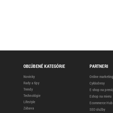
OBĽÚBENÉ KATEGÓRIE
PARTNERI
Novinky
Online marketin
Rady a tipy
Cyklodresy
Trendy
E-shop na pren
Technológie
Eshop na mieru
Lifestyle
Ecommerce Hub
Zábava
SEO služby