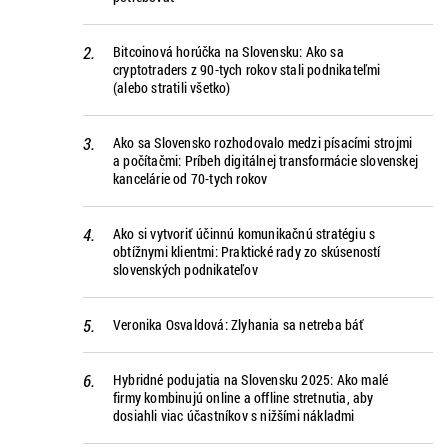
 a
j
Bitcoinová horúčka na Slovensku: Ako sa
cryptotraders z 90-tych rokov stali podnikateľmi
u môžu
(alebo stratili všetko)
pred
int
Ako sa Slovensko rozhodovalo medzi písacími strojmi
a počítačmi: Príbeh digitálnej transformácie slovenskej
kancelárie od 70-tych rokov
Ako si vytvoriť účinnú komunikačnú stratégiu s
obtížnymi klientmi: Praktické rady zo skúseností
slovenských podnikateľov
Veronika Osvaldová: Zlyhania sa netreba báť
Hybridné podujatia na Slovensku 2025: Ako malé
firmy kombinujú online a offline stretnutia, aby
dosiahli viac účastníkov s nižšími nákladmi