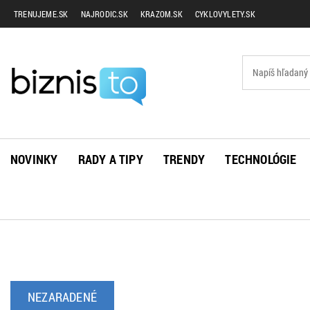
TRENUJEME.SK
NAJRODIC.SK
KRAZOM.SK
CYKLOVYLETY.SK
NOVINKY
RADY A TIPY
TRENDY
TECHNOLÓGIE
NEZARADENÉ