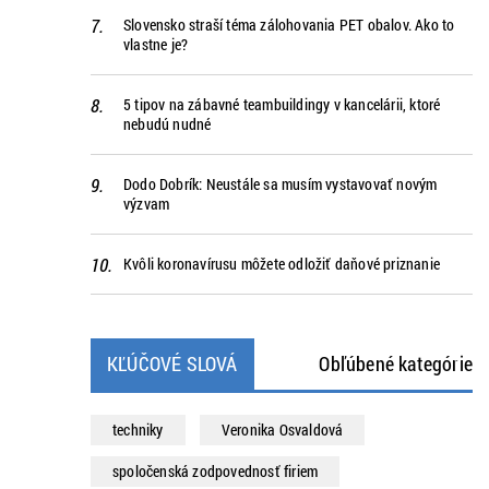
Slovensko straší téma zálohovania PET obalov. Ako to
vlastne je?
5 tipov na zábavné teambuildingy v kancelárii, ktoré
nebudú nudné
Dodo Dobrík: Neustále sa musím vystavovať novým
výzvam
Kvôli koronavírusu môžete odložiť daňové priznanie
KĽÚČOVÉ SLOVÁ
Obľúbené kategórie
techniky
Veronika Osvaldová
spoločenská zodpovednosť firiem