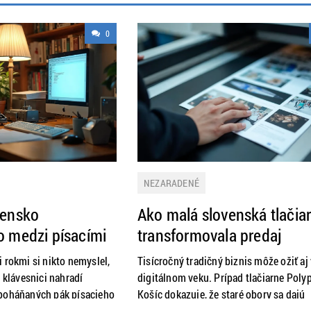
0
NEZARADENÉ
vensko
Ako malá slovenská tlačia
o medzi písacími
transformovala predaj
očítačmi: Príbeh
pomocou personalizovan
 rokmi si nikto nemyslel,
Tisícročný tradičný biznis môže ožiť aj 
transformácie
katalógov: Prípadová štúd
a klávesnici nahradí
digitálnom veku. Prípad tlačiarne Polyp
kancelárie od 70-
poháňaných pák písacieho
digitálneho skoku tradičn
Košíc dokazuje, že staré obory sa dajú
ovenskej digitálnej
úspešne modernizovať – ak sa podnika