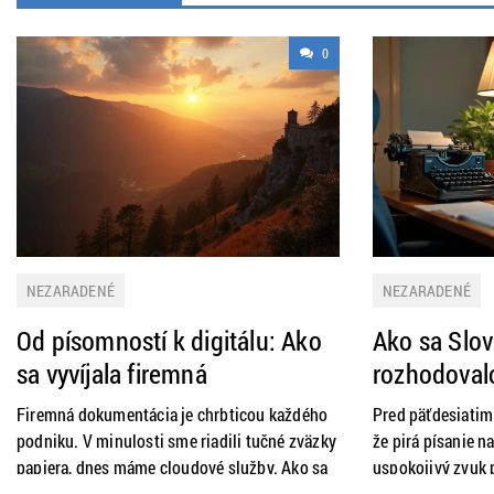
0
NEZARADENÉ
NEZARADENÉ
Od písomností k digitálu: Ako
Ako sa Slo
sa vyvíjala firemná
rozhodoval
dokumentácia na Slovensku a
strojmi a p
Firemná dokumentácia je chrbticou každého
Pred päťdesiatimi
čo nás čaká v budúcnosti
digitálnej 
podniku. V minulosti sme riadili tučné zväzky
že pirá písanie n
papiera, dnes máme cloudové služby. Ako sa
slovenskej 
uspokojivý zvuk 
slovenský biznis dostal z archívov do
stroja. Príbeh sl