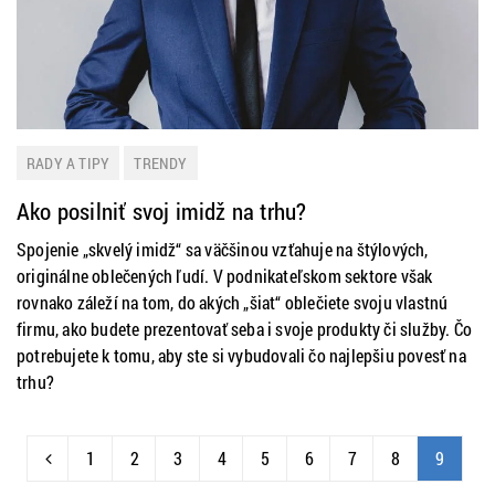
RADY A TIPY
TRENDY
Ako posilniť svoj imidž na trhu?
Spojenie „skvelý imidž“ sa väčšinou vzťahuje na štýlových,
originálne oblečených ľudí. V podnikateľskom sektore však
rovnako záleží na tom, do akých „šiat“ oblečiete svoju vlastnú
firmu, ako budete prezentovať seba i svoje produkty či služby. Čo
potrebujete k tomu, aby ste si vybudovali čo najlepšiu povesť na
trhu?
1
2
3
4
5
6
7
8
9