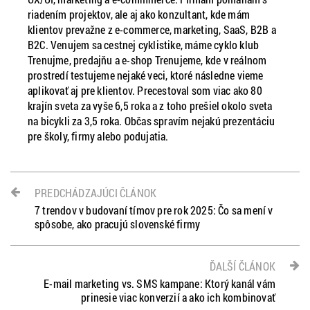
riadením projektov, ale aj ako konzultant, kde mám
klientov prevažne z e-commerce, marketing, SaaS, B2B a
B2C. Venujem sa cestnej cyklistike, máme cyklo klub
Trenujme, predajňu a e-shop Trenujeme, kde v reálnom
prostredí testujeme nejaké veci, ktoré následne vieme
aplikovať aj pre klientov. Precestoval som viac ako 80
krajín sveta za vyše 6,5 roka a z toho prešiel okolo sveta
na bicykli za 3,5 roka. Občas spravím nejakú prezentáciu
pre školy, firmy alebo podujatia.
PREDCHÁDZAJÚCI ČLÁNOK
7 trendov v budovaní tímov pre rok 2025: Čo sa mení v
spôsobe, ako pracujú slovenské firmy
ĎALŠÍ ČLÁNOK
E-mail marketing vs. SMS kampane: Ktorý kanál vám
prinesie viac konverzií a ako ich kombinovať