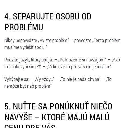
4. SEPARUJTE OSOBU OD
PROBLÉMU
Nikdy nepovedzte „Vy ste problém“ – povedzte „Tento problém
musíme vyriešiť spolu.“
Použite jazyk, ktorý spája: – „Pomôžeme si navzájom“ – „Ako
to spolu vyriešime?“ – „Vidím, že to pre vás nie je ideálne“
Vyhýbajte sa: – „Vy vždy…“ – „To nie je naša chyba“ – „To
nemôže byť naš problém“
5. NUŤTE SA PONÚKNUŤ NIEČO
NAVYŠE – KTORÉ MAJÚ MALÚ
CENU PRE VÁS