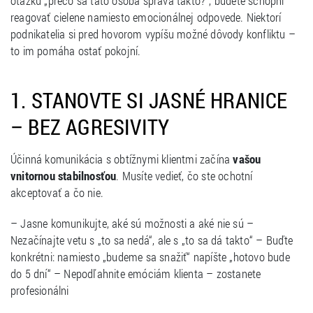
otázku „prečo sa táto osoba správa takto?“, budete schopní
reagovať cielene namiesto emocionálnej odpovede. Niektorí
podnikatelia si pred hovorom vypíšu možné dôvody konfliktu –
to im pomáha ostať pokojní.
1. STANOVTE SI JASNÉ HRANICE
– BEZ AGRESIVITY
Účinná komunikácia s obtížnymi klientmi začína
vašou
vnitornou stabilnosťou
. Musíte vedieť, čo ste ochotní
akceptovať a čo nie.
– Jasne komunikujte, aké sú možnosti a aké nie sú –
Nezačínajte vetu s „to sa nedá“, ale s „to sa dá takto“ – Buďte
konkrétni: namiesto „budeme sa snažiť“ napíšte „hotovo bude
do 5 dní“ – Nepodľahnite emóciám klienta – zostanete
profesionálni