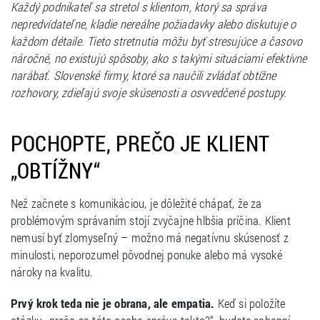
Každý podnikateľ sa stretol s klientom, ktorý sa správa
nepredvídateľne, kladie nereálne požiadavky alebo diskutuje o
každom détaile. Tieto stretnutia môžu byť stresujúce a časovo
náročné, no existujú spôsoby, ako s takými situáciami efektívne
narábať. Slovenské firmy, ktoré sa naučili zvládať obtížne
rozhovory, zdieľajú svoje skúsenosti a osvvedčené postupy.
POCHOPTE, PREČO JE KLIENT
„OBTÍŽNY“
Než začnete s komunikáciou, je dôležité chápať, že za
problémovým správaním stojí zvyčajne hlbšia príčina. Klient
nemusí byť zlomyseľný – možno má negatívnu skúsenosť z
minulosti, neporozumel pôvodnej ponuke alebo má vysoké
nároky na kvalitu.
Prvý krok teda nie je obrana, ale empatia.
Keď si položíte