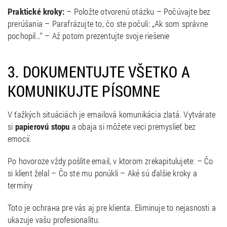
Praktické kroky:
– Položte otvorenú otázku – Počúvajte bez
prerúšania – Parafrázujte to, čo ste počuli: „Ak som správne
pochopil…“ – Až potom prezentujte svoje riešenie
3. DOKUMENTUJTE VŠETKO A
KOMUNIKUJTE PÍSOMNE
V ťažkých situáciách je emailová komunikácia zlatá. Vytvárate
si
papierovú stopu
a obaja si môžete veci premyslieť bez
emocií.
Po hovoroze vždy pošlite email, v ktorom zrekapitulujete: – Čo
si klient želal – Čo ste mu ponúkli – Aké sú ďalšie kroky a
termíny
Toto je ochrана pre vás aj pre klienta. Eliminuje to nejasnosti a
ukazuje vašu profesionalitu.