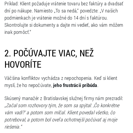
Príklad: Klient požaduje vrátenie tovaru bez faktúry a dvadsať
dní po nákupe. Namiesto „To sa nedá,“ povedzte: „V našich
podmienkach je vrátenie možné do 14 dní s faktúrou.
Skontrolujte si dokumenty a dajte mi vedieť, ako vám môžem
inak pomôcť.“
2. POČÚVAJTE VIAC, NEŽ
HOVORÍTE
Väčšina konfliktov vychádza z nepochopenia. Keď si klient
myslí, že ho nepočúvate,
jeho frustrácii pribúda
.
Skúsený manažér z Bratislavskej služnej firmy nám prezradil:
„Začal som rozhovory tým, že som sa spýtal: ‚Čo konkrétne
vám vadí?‘ a potom som mlčal. Klient povedal všetko, čo
potreboval, a potom bol oveľa ochotnejší počúvať aj moje
riešenia.“