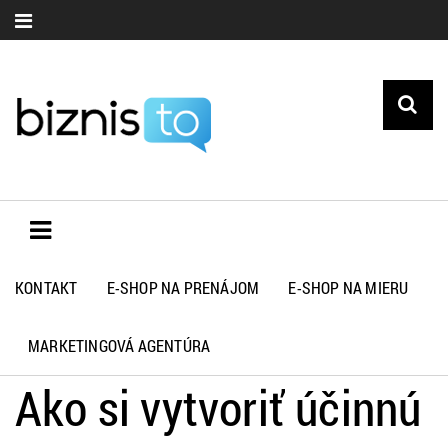
KONTAKT
E-SHOP NA PRENÁJOM
E-SHOP NA MIERU
Biznisto.sk
>
Rozhovory
>
Ako si vytvoriť účinnú komunikačnú
stratégiu s obtížnymi klientmi: Praktické rady zo skúseností
MARKETINGOVÁ AGENTÚRA
slovenských podnikateľov
Ako si vytvoriť účinnú