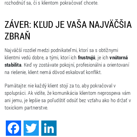
rozhodnúť sa, či s klientom pokračovať chcete.
ZÁVER: KĽUD JE VAŠA NAJVÄČŠIA
ZBRAŇ
Najväčší rozdiel medzi podnikateľmi, ktorí sa s obtížnymi
klientmi vedú dobre, a tými, ktorí ich
frustrujú
, je ich
vnútorná
stabilita
. Keď vy zostávate pokojní, profesionálni a orientovaní
na riešenie, klient nemá dôvod eskalovať konflikt.
Pamätajte: nie každý klient stojí za to, aby pokračoval v
spolupráci. Ak vidíte, že komunikácia klientom neprospeva vám
ani jemu, je lepšie sa poľudštiť odsúť bez vzťahu ako ho držať v
toxickom partnerstve.
Facebook
Twitter
LinkedIn