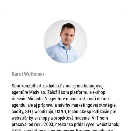
Karol Woltemar
Som konzultant zakladateľ v malej marketingovej
agentúre Madviso. Založil som platformu a e-shop
riešenie Midasto. V agentúre mám na starosti dennú
agendu, ale aj prípravu a návrhy marketingovej stratégie,
audity, SEO, webdizajn, UX/UI, technické špecifikácie pre
webstránky, e-shopy a projektové riadenie. V IT som
pracoval od roku 2003, neskôr sa pridal vývoj webstránok,
UX/UI, marketing a e-commmerce. Firmám pomáham s