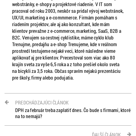
webstránky, e-shopy a projektové riadenie. V IT som
pracoval od roku 2003, neskôr sa pridal vývoj webstránok,
UX/UI, marketing a e-commmerce. Firmám pomáham s
riadením projektov, ale aj ako konzultant, kde mám
klientov prevažne z e-commerce, marketing, SaaS, B2B a
B2C. Venujem sa cestnej cyklistike, máme cyklo klub
Trenujme, predajňu a e-shop Trenujeme, kde v reálnom
prostredí testujeme nejaké veci, ktoré následne vieme
aplikovať aj pre klientov. Precestoval som viac ako 80
krajín sveta za vyše 6,5 roka a z toho prešiel okolo sveta
na bicykli za 3,5 roka. Občas spravím nejakú prezentáciu
pre školy, firmy alebo podujatia.
PREDCHÁDZAJÚCI ČLÁNOK
DPH za február treba zaplatiť dnes. Čo bude s firmami, ktoré
na to nemajú?
ĎALŠÍ ČLÁNOK