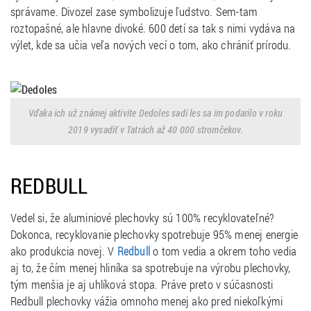
správame. Divozel zase symbolizuje ľudstvo. Sem-tam
roztopašné, ale hlavne divoké. 600 detí sa tak s nimi vydáva na
výlet, kde sa učia veľa nových vecí o tom, ako chrániť prírodu.
Vďaka ich už známej aktivite Dedoles sadí les sa im podarilo v roku
2019 vysadiť v Tatrách až 40 000 stromčekov.
REDBULL
Vedel si, že aluminiové plechovky sú 100% recyklovateľné?
Dokonca, recyklovanie plechovky spotrebuje 95% menej energie
ako produkcia novej. V
o tom vedia a okrem toho vedia
Redbull
aj to, že čím menej hliníka sa spotrebuje na výrobu plechovky,
tým menšia je aj uhlíková stopa. Práve preto v súčasnosti
Redbull plechovky vážia omnoho menej ako pred niekoľkými