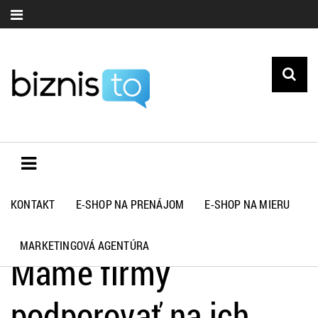
KONTAKT
E-SHOP NA PRENÁJOM
E-SHOP NA MIERU
Biznisto.sk
>
Novinky
>
Máme firmy podporovať na ich ceste k
udržateľnosti alebo byť ich kritikmi?
MARKETINGOVÁ AGENTÚRA
Máme firmy
podporovať na ich