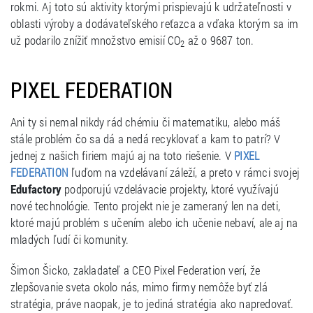
rokmi. Aj toto sú aktivity ktorými prispievajú k udržateľnosti v
oblasti výroby a dodávateľského reťazca a vďaka ktorým sa im
už podarilo znížiť množstvo emisií CO
až o 9687 ton.
2
PIXEL FEDERATION
Ani ty si nemal nikdy rád chémiu či matematiku, alebo máš
stále problém čo sa dá a nedá recyklovať a kam to patrí? V
jednej z našich firiem majú aj na toto riešenie. V
PIXEL
ľuďom na vzdelávaní záleží, a preto v rámci svojej
FEDERATION
Edufactory
podporujú vzdelávacie projekty, ktoré využívajú
nové technológie. Tento projekt nie je zameraný len na deti,
ktoré majú problém s učením alebo ich učenie nebaví, ale aj na
mladých ľudí či komunity.
Šimon Šicko, zakladateľ a CEO Pixel Federation verí, že
zlepšovanie sveta okolo nás, mimo firmy nemôže byť zlá
stratégia, práve naopak, je to jediná stratégia ako napredovať.