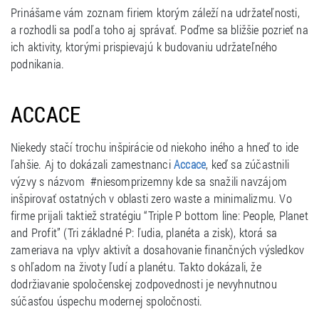
Prinášame vám zoznam firiem ktorým záleží na udržateľnosti,
a rozhodli sa podľa toho aj správať. Poďme sa bližšie pozrieť na
ich aktivity, ktorými prispievajú k budovaniu udržateľného
podnikania.
ACCACE
Niekedy stačí trochu inšpirácie od niekoho iného a hneď to ide
ľahšie. Aj to dokázali zamestnanci
, keď sa zúčastnili
Accace
výzvy s názvom #niesomprizemny kde sa snažili navzájom
inšpirovať ostatných v oblasti zero waste a minimalizmu. Vo
firme prijali taktiež stratégiu “Triple P bottom line: People, Planet
and Profit” (Tri základné P: ľudia, planéta a zisk), ktorá sa
zameriava na vplyv aktivít a dosahovanie finančných výsledkov
s ohľadom na životy ľudí a planétu. Takto dokázali, že
dodržiavanie spoločenskej zodpovednosti je nevyhnutnou
súčasťou úspechu modernej spoločnosti.