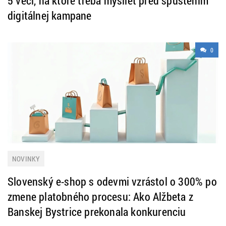
5 vecí, na ktoré treba myslieť pred spustením
digitálnej kampane
0
NOVINKY
Slovenský e-shop s odevmi vzrástol o 300% po
zmene platobného procesu: Ako Alžbeta z
Banskej Bystrice prekonala konkurenciu