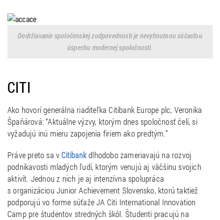
Dodržiavanie spoločenskej zodpovednosti je nevyhnutnou súčasťou
úspechu modernej spoločnosti.
CITI
Ako hovorí generálna riaditeľka Citibank Europe plc, Veronika
Špaňárová: “Aktuálne výzvy, ktorým dnes spoločnosť čelí, si
vyžadujú inú mieru zapojenia firiem ako predtým.”
Práve preto sa v
dlhodobo zameriavajú na rozvoj
Citibank
podnikavosti mladých ľudí, ktorým venujú aj väčšinu svojich
aktivít. Jednou z nich je aj intenzívna spolupráca
s organizáciou Junior Achievement Slovensko, ktorú taktiež
podporujú vo forme súťaže JA Citi International Innovation
Camp pre študentov stredných škôl. Študenti pracujú na