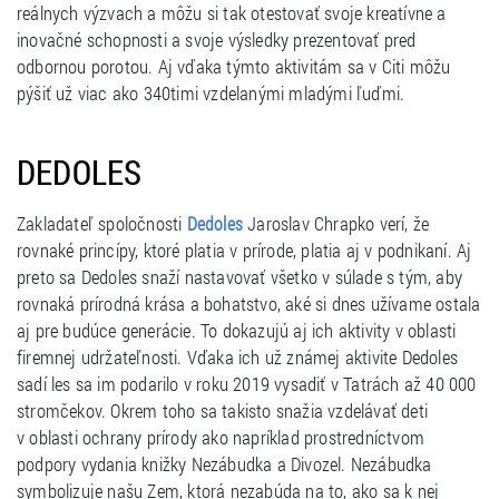
reálnych výzvach a môžu si tak otestovať svoje kreatívne a
inovačné schopnosti a svoje výsledky prezentovať pred
odbornou porotou. Aj vďaka týmto aktivitám sa v Citi môžu
pýšiť už viac ako 340timi vzdelanými mladými ľuďmi.
DEDOLES
Zakladateľ spoločnosti
Jaroslav Chrapko verí, že
Dedoles
rovnaké princípy, ktoré platia v prírode, platia aj v podnikaní. Aj
preto sa Dedoles snaží nastavovať všetko v súlade s tým, aby
rovnaká prírodná krása a bohatstvo, aké si dnes užívame ostala
aj pre budúce generácie. To dokazujú aj ich aktivity v oblasti
firemnej udržateľnosti. Vďaka ich už známej aktivite Dedoles
sadí les sa im podarilo v roku 2019 vysadiť v Tatrách až 40 000
stromčekov. Okrem toho sa takisto snažia vzdelávať deti
v oblasti ochrany prírody ako napríklad prostredníctvom
podpory vydania knižky Nezábudka a Divozel. Nezábudka
symbolizuje našu Zem, ktorá nezabúda na to, ako sa k nej