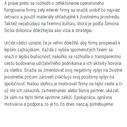
A práve preto sa rozhodli o zefektívnenie operatívneho
fungovania firmy, celý interiér firmy sa snažili urobiť čo najviac
šetriaco a použiť materiály ohľaduplné k životnému prostrediu.
Taktiež nezabúdajú na firemnú kultúru, ktorá je podľa Šimona
Šicka dokonca dôležitejšia ako vízia a stratégia.
Určite všetci uznáte, že je veľmi dôležité, aby firmy prispievali k
lepším zajtrajškom. Každá z vyššie spomenutých firiem sa
snaží o lepšiu budúcnosť, nakoľko sa rozhodla o transparentnú
cestu budovania udržateľného podnikania a ich aktivity hovoria
za všetko. Snažia sa zmenšovať svoj negatívny vplyv na životné
prostredie, pričom zároveň zväčšujú svoj pozitívny vplyv na
spoločnosť. Našou úlohou je motivovať firmy na tejto ceste a či
už ste ich zákazník, zamestnanec alebo biznis partner, ukázať,
že vám na tejto téme úprimne záleží. Spolupráca, správna
motivácia a podpora, to je to, čo dnes naozaj potrebujeme.