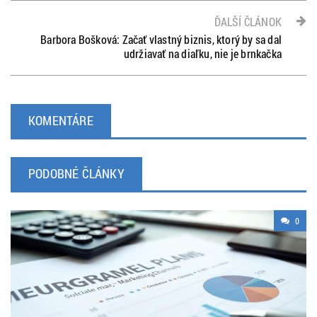
ĎALŠÍ ČLÁNOK
Barbora Bošková: Začať vlastný biznis, ktorý by sa dal
udržiavať na diaľku, nie je brnkačka
KOMENTÁRE
PODOBNÉ ČLÁNKY
0