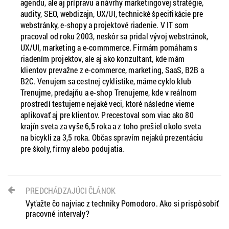
agendu, ale aj prípravu a návrhy marketingovej stratégie,
audity, SEO, webdizajn, UX/UI, technické špecifikácie pre
webstránky, e-shopy a projektové riadenie. V IT som
pracoval od roku 2003, neskôr sa pridal vývoj webstránok,
UX/UI, marketing a e-commmerce. Firmám pomáham s
riadením projektov, ale aj ako konzultant, kde mám
klientov prevažne z e-commerce, marketing, SaaS, B2B a
B2C. Venujem sa cestnej cyklistike, máme cyklo klub
Trenujme, predajňu a e-shop Trenujeme, kde v reálnom
prostredí testujeme nejaké veci, ktoré následne vieme
aplikovať aj pre klientov. Precestoval som viac ako 80
krajín sveta za vyše 6,5 roka a z toho prešiel okolo sveta
na bicykli za 3,5 roka. Občas spravím nejakú prezentáciu
pre školy, firmy alebo podujatia.
PREDCHÁDZAJÚCI ČLÁNOK
Vyťažte čo najviac z techniky Pomodoro. Ako si prispôsobiť
pracovné intervaly?