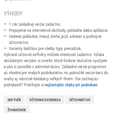
VÝHODY
1 rok základnej verzie zadarmo.
Prepojenie na internetové obchody, pokladne alebo aplikácie.
Vedenie pokladne, miezd, kniha jázd, adresár a podvojné
účtovníctvo.
Varianty balíčkov pre všetky typy prevádzok.
Vybrané účtovné softvéry môžete otestovať zadarmo. Vďaka
skúšobným verziám si overíte, ktoré funkcie skutočne využijete
a ako si poradíte s administráciou. Základné verzie programov
sú vhodné pre malých podnikateľov, no pokročilé verzie berú do
úvahy aj náročné databázy veľkých firiem. Ste začínajúci
podnikateľ? Prečítajte si
.
najčastejšie chyby pri podnikaní
SOFTVÉR
ÚČTOVNÁ EVIDENCIA
ÚČTOVNÍCTVO
ŽIVNOSTNÍK