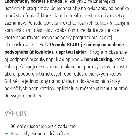
Ekonomický softvér Pohoda
je jedným z najznámejších
účtovných programov. Je jednoduchý na ovládanie, no ponúka
množstvo funkcií, ktoré uľahčia prehľadnosť a správu všetkých
záznamov. Pohoda ponúka niekoľko rôznych balíkov s rôznymi
kombináciami nástrojov, vďaka čomu neplatíte za funkcie,
ktoré nepoužívate. Pôvodne český program má aj svoju
slovenskú verziu. Balík
Pohoda START je určený na vedenie
podvojného účtovníctva a správu faktúr
. Program obsahuje
aj podporné moduly, napríklad aplikáciu
homebanking
, ktorá
zabezpečí spojenie s vašou bankou, podporu výkazov Intrastat
ako aj podporu internetových obchodov a čiarových kódov.
Softvér je jednoduchý na použitie, no dokáže splniť nároky
pokročilých podnikateľov. Aplikáciu si môžete stiahnuť priamo
do svojho počítača.
VÝHODY
90 dní skúšobnej verzie zadarmo.
Rozsiahly ekonomický softvér.