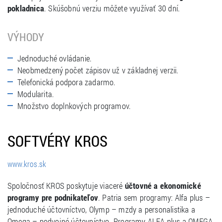
pokladnica
. Skúšobnú verziu môžete využívať 30 dní.
VÝHODY
Jednoduché ovládanie.
Neobmedzený počet zápisov už v základnej verzii.
Telefonická podpora zadarmo.
Modularita.
Množstvo doplnkových programov.
SOFTVÉRY KROS
www.kros.sk
Spoločnosť KROS poskytuje viaceré
účtovné a ekonomické
programy pre podnikateľov
. Patria sem programy: Alfa plus –
jednoduché účtovníctvo, Olymp – mzdy a personalistika a
Omega – podvojné účtovníctvo. Programy ALFA plus a OMEGA