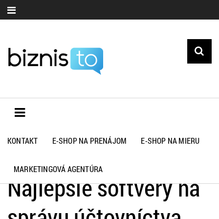
KONTAKT
E-SHOP NA PRENÁJOM
E-SHOP NA MIERU
Biznisto.sk
>
Financie
>
Najlepšie softvéry na správu účtovníctva
pre podnikateľov
MARKETINGOVÁ AGENTÚRA
Najlepšie softvéry na
správu účtovníctva