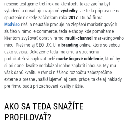
riešenie testujeme tretí rok na klientoch, takže začína byť
vyladené a dosahuje ozajstné
výsledky
. Je teda pripravené na
spustenie niekedy začiatkom roka
2017
. Druhá firma
rieši a neustále pracuje na zlepšení marketingových
Madviso
služieb v rámci e-commerce, teda e-shopy, kde pomáhame
klientom zvyšovať obrat v rámci
multi-channel
marketingového
mixu. Riešime aj SEO, UX, UI a
branding
online, ktoré so sebou
úzko súvisia. Dokážeme teda malému a strednému
podnikateľovi suplovať celé
marketingové oddelenie
, ktoré by
si pri danej kvalite nedokázal reálne zaplatiť inhouse. My mu
však danú kvalitu v rámci nižšieho rozpočtu zabezpečíme
externe a presne „naškálujeme“ aj cenu práce, takže aj náklady
pre firmu budú pri zachovaní kvality nižšie.
AKO SA TEDA SNAŽÍTE
PROFILOVAŤ?