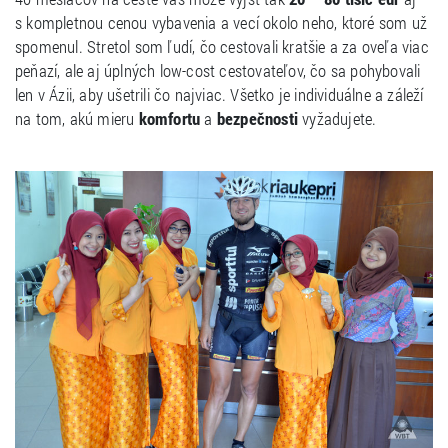
s kompletnou cenou vybavenia a vecí okolo neho, ktoré som už
spomenul. Stretol som ľudí, čo cestovali kratšie a za oveľa viac
peňazí, ale aj úplných low-cost cestovateľov, čo sa pohybovali
len v Ázii, aby ušetrili čo najviac. Všetko je individuálne a záleží
na tom, akú mieru
komfortu
a
bezpečnosti
vyžadujete.