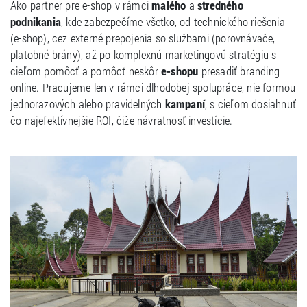
Ako partner pre e-shop v rámci
malého
a
stredného
podnikania
, kde zabezpečíme všetko, od technického riešenia
(e-shop), cez externé prepojenia so službami (porovnávače,
platobné brány), až po komplexnú marketingovú stratégiu s
cieľom pomôcť a pomôcť neskôr
e-shopu
presadiť branding
online. Pracujeme len v rámci dlhodobej spolupráce, nie formou
jednorazových alebo pravidelných
kampaní
, s cieľom dosiahnuť
čo najefektívnejšie ROI, čiže návratnosť investície.