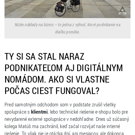
Nízke náklady na biznis – to jedna z výhod, ktoré podnikanie na
diaľku ponúka.
TY SI SA STAL NARAZ
PODNIKATEĽOM AJ DIGITÁLNYM
NOMÁDOM. AKO SI VLASTNE
POČAS CIEST FUNGOVAL?
Pred samotným odchodom som v podstate zrušil všetky
spolupráce s
klientmi
, lebo technické riešenie e-shopu bolo pre
nevydarené externé spolupráce v nedohľadne. Dnes už súčasný
kolega Matúš ma zachránil, keď začal rozvíjať naše interné
riešenie. To však nie je otázka dní, ani mesiacov, ale dokonca