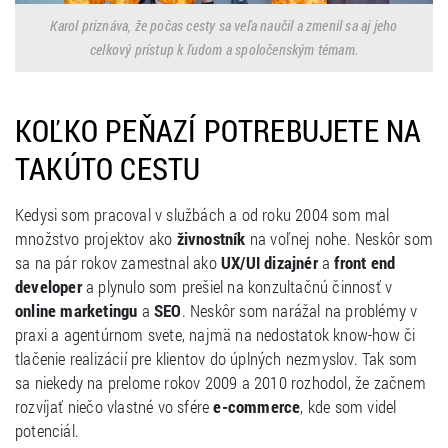
Karol priznáva, že počas cesty sa veľa naučil a zmenil sa aj jeho
celkový prístup k ľudom a spoločenským témam.
KOĽKO PEŇAZÍ POTREBUJETE NA
TAKÚTO CESTU
Kedysi som pracoval v službách a od roku 2004 som mal
množstvo projektov ako
živnostník
na voľnej nohe. Neskôr som
sa na pár rokov zamestnal ako
UX/UI dizajnér
a
front end
developer
a plynulo som prešiel na konzultačnú činnosť v
online marketingu
a
SEO
. Neskôr som narážal na problémy v
praxi a agentúrnom svete, najmä na nedostatok know-how či
tlačenie realizácií pre klientov do úplných nezmyslov. Tak som
sa niekedy na prelome rokov 2009 a 2010 rozhodol, že začnem
rozvíjať niečo vlastné vo sfére
e-commerce
, kde som videl
potenciál.