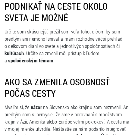
PODNIKAŤ NA CESTE OKOLO
SVETA JE MOŽNÉ
Určite som skúsenejší, prežil som veľa toho, o čom by som
predtým ani nemohol snívať a mám rozhodne väčší prehľad
o celkovom dianí vo svete a jednotlivých spoločnostiach či
kultúrach
. Určite sa zmenil môj prístup k ľuďom
a
spoločenským témam
.
AKO SA ZMENILA OSOBNOSŤ
POČAS CESTY
Myslím si, že
názor
na Slovensko ako krajinu som nezmenil. Ani
predtým som si nemyslel, že sme v porovnaní s množstvom
krajín v Ázii, Amerika alebo Európe veľmi pokrokoví. A cesta ma
v mojej mienke utvrdila. Našťastie sa nám podarilo integrovať