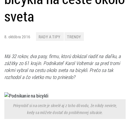
sveta
8. októbra 2016
RADY A TIPY
TRENDY
Má 32 rokov, dva pasy, firmu, ktorú dokázal riadiť na diaľku, a
zážitky zo 61 krajín. P
odnikateľ Karol Voltemár sa pred tromi
rokmi vybral na cestu okolo sveta na bicykli. Prečo sa tak
rozhodol a čo všetko mu to prinieslo?
Privyrobiť si na ceste je skvelé aj z toho dôvodu, že nikdy neviete,
kedy sa môžete dostať do problémovej situácie.