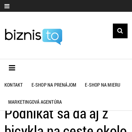
KONTAKT
E-SHOP NA PRENÁJOM
E-SHOP NA MIERU
Biznisto.sk
>
Rady a tipy
>
Podnikať sa dá aj z bicykla na ceste
okolo sveta
MARKETINGOVÁ AGENTÚRA
Podnikať sa dá aj z
bicykla na ceste okolo