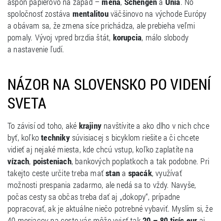
aspoň papierovo na západ –
mena
,
Schengen
a
Únia
. No
spoločnosť zostáva
mentalitou
väčšinovo na východe Európy
a obávam sa, že zmena síce prichádza, ale prebieha veľmi
pomaly. Vývoj vpred brzdia štát,
korupcia
, málo slobody
a nastavenie ľudí.
NÁZOR NA SLOVENSKO PO VIDENÍ
SVETA
To závisí od toho, aké
krajiny
navštívite a ako dlho v nich chce
byť, koľko
techniky
súvisiacej s bicyklom riešite a či chcete
vidieť aj nejaké miesta, kde chcú vstup, koľko zaplatíte na
vízach
,
poisteniach
, bankových poplatkoch a tak podobne. Pri
takejto ceste určite treba mať
stan
a
spacák
, využívať
možnosti prespania zadarmo, ale nedá sa to vždy. Navyše,
počas cesty sa občas treba dať aj „dokopy“, prípadne
popracovať, ak je aktuálne niečo potrebné vybaviť. Myslím si, že
40 mesiacov na ceste vás môže vyjsť tak
20 – 80 tisíc eur
aj