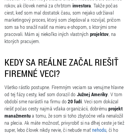
rokov, ak človek nemá za chrbtom
investora
. Takže počas
ciest, keď som mal dostatok času, som nejako udržiaval
marketingový proces, ktorý som zlepšoval a rozvíjal, pričom
som sa ho snažil našiť na mieru e-shopom, s ktorými sme
pracovali. Mám aj niekoľko iných vlastných
projektov
, na
ktorých pracujem.
KEDY SA REÁLNE ZAČAL RIEŠIŤ
FIREMNÉ VECI?
Všetko rástlo postupne. Firemným veciam sa venujme hlavne
od tej fázy cesty, keď som dorazil do
Južnej Ameriky
. V tom
období sme narástli na firmu do
20 ľudí
. Veci som dokázal
riešiť počas cesty najmä vďaka organizácii, dobrému
projekt
manažmentu
a tomu, že som si toho zbytočne veľa nenaložil
na plecia. Ak máte možnosť, privyrobiť si na dlhej ceste je tiež
super, lebo človek nikdy nevie, či nebude mať
, či ho
nehodu