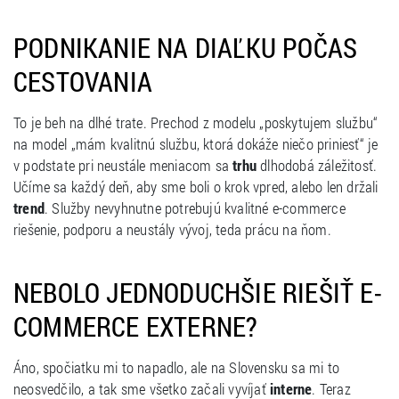
PODNIKANIE NA DIAĽKU POČAS
CESTOVANIA
To je beh na dlhé trate. Prechod z modelu „poskytujem službu“
na model „mám kvalitnú službu, ktorá dokáže niečo priniesť“ je
v podstate pri neustále meniacom sa
trhu
dlhodobá záležitosť.
Učíme sa každý deň, aby sme boli o krok vpred, alebo len držali
trend
. Služby nevyhnutne potrebujú kvalitné e-commerce
riešenie, podporu a neustály vývoj, teda prácu na ňom.
NEBOLO JEDNODUCHŠIE RIEŠIŤ E-
COMMERCE EXTERNE?
Áno, spočiatku mi to napadlo, ale na Slovensku sa mi to
neosvedčilo, a tak sme všetko začali vyvíjať
interne
. Teraz