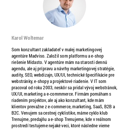
Karol Woltemar
Som konzultant zakladateľ v malej marketingovej
agentúre Madviso. Založil som platformu a e-shop
riešenie Midasto. V agentúre mám na starosti dennú
agendu, ale aj prípravu a návrhy marketingovej stratégie,
audity, SEO, webdizajn, UX/UI, technické špecifikácie pre
webstránky, e-shopy a projektové riadenie. V IT som
pracoval od roku 2003, neskôr sa pridal vývoj webstránok,
UX/UI, marketing a e-commmerce. Firmám pomáham s
riadením projektov, ale aj ako konzultant, kde mám
klientov prevažne z e-commerce, marketing, SaaS, B2B a
B2C. Venujem sa cestnej cyklistike, máme cyklo klub
Trenujme, predajňu a e-shop Trenujeme, kde v reálnom
prostredí testujeme nejaké veci, ktoré následne vieme