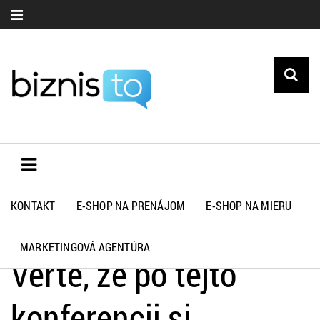
KONTAKT
E-SHOP NA PRENÁJOM
E-SHOP NA MIERU
Biznisto.sk
>
Podujatia
>
Verte, že po tejto konferencii si
dobrovoľne zmeníte všetky heslá
MARKETINGOVÁ AGENTÚRA
Verte, že po tejto
konferencii si