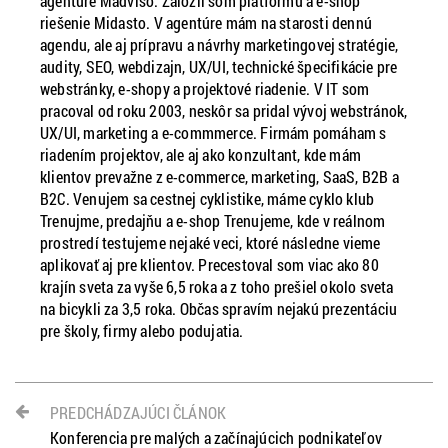
agentúre Madviso. Založil som platformu a e-shop
riešenie Midasto. V agentúre mám na starosti dennú
agendu, ale aj prípravu a návrhy marketingovej stratégie,
audity, SEO, webdizajn, UX/UI, technické špecifikácie pre
webstránky, e-shopy a projektové riadenie. V IT som
pracoval od roku 2003, neskôr sa pridal vývoj webstránok,
UX/UI, marketing a e-commmerce. Firmám pomáham s
riadením projektov, ale aj ako konzultant, kde mám
klientov prevažne z e-commerce, marketing, SaaS, B2B a
B2C. Venujem sa cestnej cyklistike, máme cyklo klub
Trenujme, predajňu a e-shop Trenujeme, kde v reálnom
prostredí testujeme nejaké veci, ktoré následne vieme
aplikovať aj pre klientov. Precestoval som viac ako 80
krajín sveta za vyše 6,5 roka a z toho prešiel okolo sveta
na bicykli za 3,5 roka. Občas spravím nejakú prezentáciu
pre školy, firmy alebo podujatia.
PREDCHÁDZAJÚCI ČLÁNOK
Konferencia pre malých a začínajúcich podnikateľov