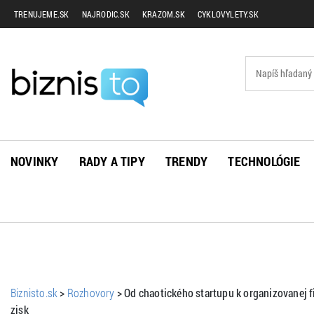
TRENUJEME.SK
NAJRODIC.SK
KRAZOM.SK
CYKLOVYLETY.SK
NOVINKY
RADY A TIPY
TRENDY
TECHNOLÓGIE
Biznisto.sk
>
Rozhovory
>
Od chaotického startupu k organizovanej f
zisk