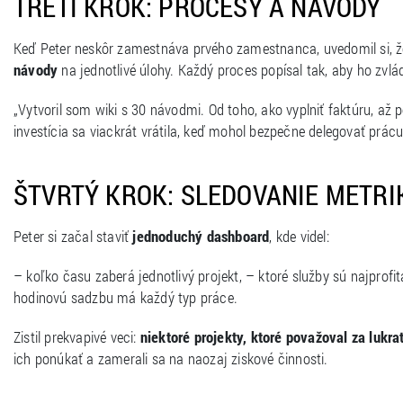
TRETÍ KROK: PROCESY A NÁVODY
Keď Peter neskôr zamestnáva prvého zamestnanca, uvedomil si, že 
návody
na jednotlivé úlohy. Každý proces popísal tak, aby ho zvl
„Vytvoril som wiki s 30 návodmi. Od toho, ako vyplniť faktúru, až 
investícia sa viackrát vrátila, keď mohol bezpečne delegovať prác
ŠTVRTÝ KROK: SLEDOVANIE METRI
Peter si začal staviť
jednoduchý dashboard
, kde videl:
– koľko času zaberá jednotlivý projekt, – ktoré služby sú najprofit
hodinovú sadzbu má každý typ práce.
Zistil prekvapivé veci:
niektoré projekty, ktoré považoval za lukrat
ich ponúkať a zamerali sa na naozaj ziskové činnosti.