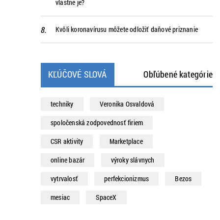
vlastne je?
Kvôli koronavírusu môžete odložiť daňové priznanie
KĽÚČOVÉ SLOVÁ
Obľúbené kategórie
techniky
Veronika Osvaldová
spoločenská zodpovednosť firiem
CSR aktivity
Marketplace
online bazár
výroky slávnych
vytrvalosť
perfekcionizmus
Bezos
mesiac
SpaceX