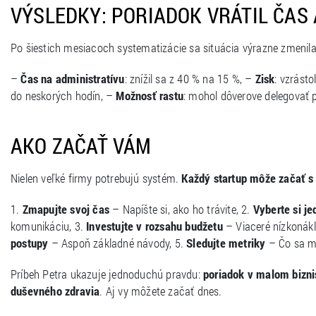
VÝSLEDKY: PORIADOK VRÁTIL ČAS 
Po šiestich mesiacoch systematizácie sa situácia výrazne zmenila
–
Čas na administratívu
: znížil sa z 40 % na 15 %, –
Zisk
: vzrásto
do neskorých hodín, –
Možnosť rastu
: mohol dôverove delegovať
AKO ZAČAŤ VÁM
Nielen veľké firmy potrebujú systém.
Každý startup môže začať 
1.
Zmapujte svoj čas
– Napíšte si, ako ho trávite, 2.
Vyberte si j
komunikáciu, 3.
Investujte v rozsahu budžetu
– Viaceré nízkonákl
postupy
– Aspoň základné návody, 5.
Sledujte metriky
– Čo sa mer
Príbeh Petra ukazuje jednoduchú pravdu:
poriadok v malom biznis
duševného zdravia
. Aj vy môžete začať dnes.