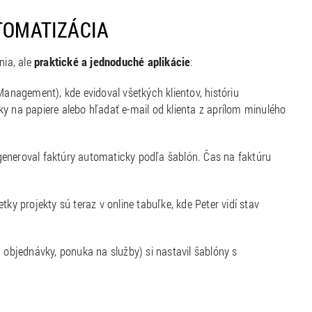
TOMATIZÁCIA
nia, ale
praktické a jednoduché aplikácie
:
anagement), kde evidoval všetkých klientov, históriu
y na papiere alebo hľadať e-mail od klienta z aprílom minulého
generoval faktúry automaticky podľa šablón. Čas na faktúru
y projekty sú teraz v online tabuľke, kde Peter vidí stav
objednávky, ponuka na služby) si nastavil šablóny s