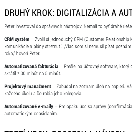
DRUHÝ KROK: DIGITALIZÁCIA A AU
Peter investoval do správnych nástrojov. Nemali to byť drahé rieše
CRM systém
– Zvolil si jednoduchý CRM (Customer Relationship M
komunikácie a plány stretnutí. „Viac som si nemusil písať poznámk
roka,“ hovorí Peter.
Automatizovaná fakturácia
– Prešiel na účtovný software, ktorý 
skrátil z 30 minút na 5 minút.
Projektový manažment
– Zabudol na zoznam úloh na papieri. Všetk
každého úkolu a čo robia jeho kolegovia.
Automatizované e-maily
– Pre opakujúce sa správy (confirmácia 
automatickým odosielaním.