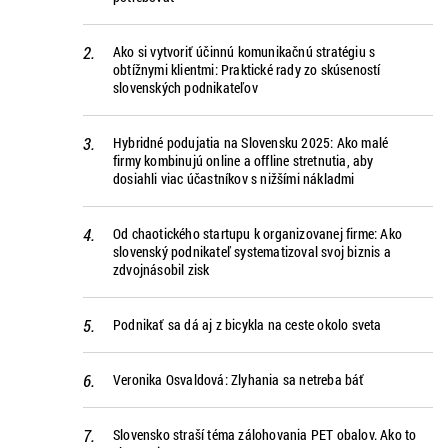
Ako si vytvoriť účinnú komunikačnú stratégiu s
obtížnymi klientmi: Praktické rady zo skúseností
slovenských podnikateľov
Hybridné podujatia na Slovensku 2025: Ako malé
firmy kombinujú online a offline stretnutia, aby
dosiahli viac účastníkov s nižšími nákladmi
Od chaotického startupu k organizovanej firme: Ako
slovenský podnikateľ systematizoval svoj biznis a
zdvojnásobil zisk
Podnikať sa dá aj z bicykla na ceste okolo sveta
Veronika Osvaldová: Zlyhania sa netreba báť
Slovensko straší téma zálohovania PET obalov. Ako to