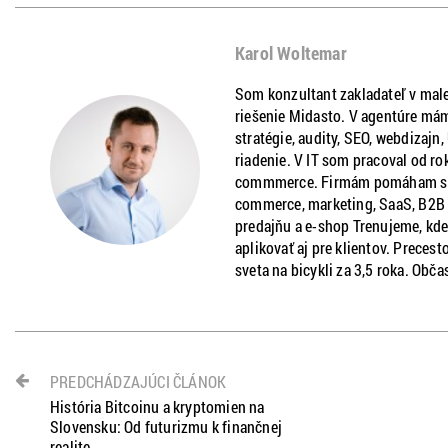
Karol Woltemar
Som konzultant zakladateľ v male
riešenie Midasto. V agentúre mám
stratégie, audity, SEO, webdizajn
riadenie. V IT som pracoval od ro
commmerce. Firmám pomáham s ria
commerce, marketing, SaaS, B2B a
predajňu a e-shop Trenujeme, kde
aplikovať aj pre klientov. Precest
sveta na bicykli za 3,5 roka. Obča
PREDCHÁDZAJÚCI ČLÁNOK
História Bitcoinu a kryptomien na
Slovensku: Od futurizmu k finančnej
realite