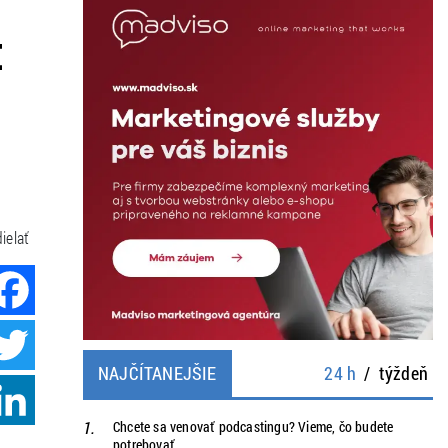
:
ielať
Facebook
Twitter
NAJČÍTANEJŠIE
24 h
/
týždeň
LinkedIn
Chcete sa venovať podcastingu? Vieme, čo budete
potrebovať