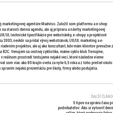
j marketingovej agentúre Madviso. Založil som platformu a e-shop
 na starosti dennú agendu, ale aj prípravu a návrhy marketingovej
, UX/UI, technické špecifikácie pre webstránky, e-shopy a projektové
ku 2003, neskôr sa pridal vývoj webstránok, UX/UI, marketing a e-
dením projektov, ale aj ako konzultant, kde mám klientov prevažne z
 B2C. Venujem sa cestnej cyklistike, máme cyklo klub Trenujme,
 v reálnom prostredí testujeme nejaké veci, ktoré následne vieme
oval som viac ako 80 krajín sveta za vyše 6,5 roka a z toho prešiel okolo
s spravím nejakú prezentáciu pre školy, firmy alebo podujatia.
ĎALŠÍ ČLÁN
5 tipov na správu času p
podnikateľov: Ako si vytvoriť den
režim, ktorý podporuje fokus