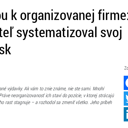
u k organizovanej firme
eľ systematizoval svoj
isk
Zd
ané výdavky. Ak vám to znie známe, nie ste sami. Mnohí
ráve neorganizovanosť ich staví do pozície, v ktorej strácajú
eho rast stagnuje – a rozhodol sa zmeniť všetko. Jeho príbeh