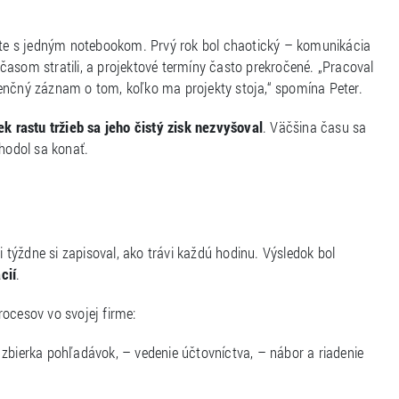
byte s jedným notebookom. Prvý rok bol chaotický – komunikácia
a časom stratili, a projektové termíny často prekročené. „Pracoval
denčný záznam o tom, koľko ma projekty stoja,“ spomína Peter.
ek rastu tržieb sa jeho čistý zisk nezvyšoval
. Väčšina času sa
zhodol sa konať.
i týždne si zapisoval, ako trávi každú hodinu. Výsledok bol
cií
.
ocesov vo svojej firme:
 zbierka pohľadávok, – vedenie účtovníctva, – nábor a riadenie