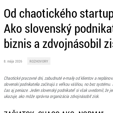
Od chaotického startup
Ako slovenský podnikat
biznis a zdvojnásobil z
8. mája 2026
ROZHOVORY
Chaotické pracovné dni, zabudnuté e-maily od klientov a neplánov
slovenskí podnikatelia začínajú s veľkou vášňou, no bez systému. P
čas aj peniaze. Jeden slovenský podnikateľ si však uvedomil, že j
ukazuje, ako môže správna organizácia zdvojnásobiť zisk.