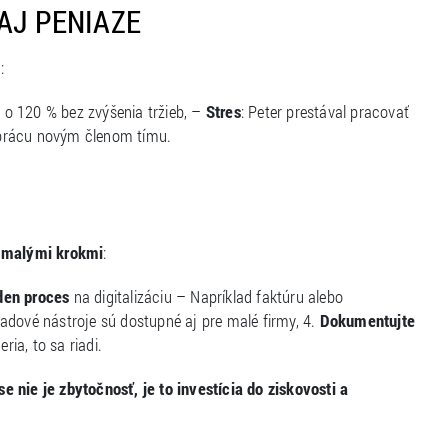
AJ PENIAZE
:
l o 120 % bez zvýšenia tržieb, –
Stres
: Peter prestával pracovať
 prácu novým členom tímu.
s malými krokmi
:
eden proces
na digitalizáciu – Napríklad faktúru alebo
adové nástroje sú dostupné aj pre malé firmy, 4.
Dokumentujte
ia, to sa riadi.
e nie je zbytočnosť, je to investícia do ziskovosti a