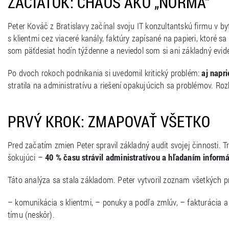
ZAČIATOK: CHAOS AKO „NORMA“
Peter Kováč z Bratislavy začínal svoju IT konzultantskú firmu v 
s klientmi cez viaceré kanály, faktúry zapísané na papieri, ktoré s
som päťdesiat hodín týždenne a neviedol som si ani základný evi
Po dvoch rokoch podnikania si uvedomil kritický problém:
aj napri
stratila na administratívu a riešení opakujúcich sa problémov. Ro
PRVÝ KROK: ZMAPOVAŤ VŠETKO
Pred začatím zmien Peter spravil základný audit svojej činnosti. Tr
šokujúci –
40 % času strávil administratívou a hľadaním informá
Táto analýza sa stala základom. Peter vytvoril zoznam všetkých pr
– komunikácia s klientmi, – ponuky a podľa zmlúv, – fakturácia a
tímu (neskôr).