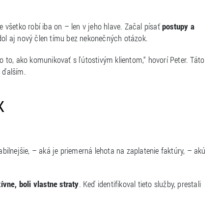
všetko robí iba on – len v jeho hlave. Začal písať
postupy a
ádol aj nový člen tímu bez nekonečných otázok.
po to, ako komunikovať s ľútostivým klientom,“ hovorí Peter. Táto
u ďalším.
K
abilnejšie, – aká je priemerná lehota na zaplatenie faktúry, – akú
ívne, boli vlastne straty
. Keď identifikoval tieto služby, prestali