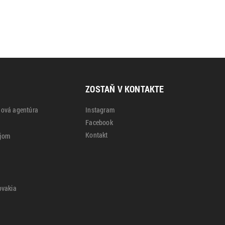
ZOSTAŇ V KONTAKTE
gová agentúra
Instagram
Facebook
Kontakt
ájom
ovakia