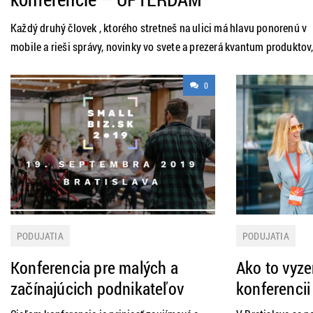
Každý druhý človek , ktorého stretneš na ulici má hlavu ponorenú v
mobile a rieši správy, novinky vo svete a prezerá kvantum produktov
ktoré si pár kliknutiami dokáže objednať až ku svojim vchodovým
dverám. Aj ty tušíš, že toto je niečo, čo už nezastavíme? Internetový
0
biznis má tak, ako všetko ostatné svoje pravidlá, ktorých poznanie
PODUJATIA
PODUJATIA
Konferencia pre malých a
Ako to vyze
začínajúcich podnikateľov
konferencii
SmallBiz
udržateľnos