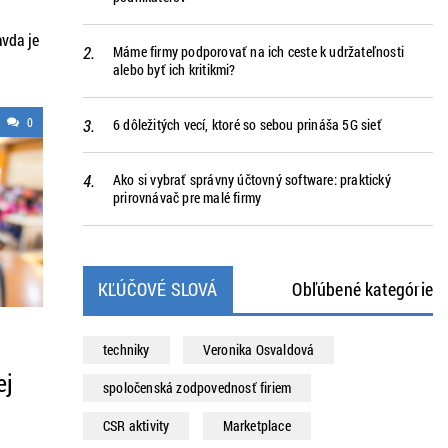
avda je
Máme firmy podporovať na ich ceste k udržateľnosti
alebo byť ich kritikmi?
 sa
0
6 dôležitých vecí, ktoré so sebou prináša 5G sieť
ch
Ako si vybrať správny účtovný software: praktický
prirovnávač pre malé firmy
KĽÚČOVÉ SLOVÁ
Obľúbené kategórie
techniky
Veronika Osvaldová
ej
spoločenská zodpovednosť firiem
ť
CSR aktivity
Marketplace
nsko