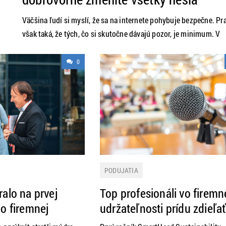
Väčšina ľudí si myslí, že sa na internete pohybuje bezpečne. Pr
,
však taká, že tých, čo si skutočne dávajú pozor, je minimum. V
reálnom svete sme permanentne odpočúvaní a v IT bezpečnosti
nemožno stopercentne spoliehať v podstate na nič. HackerFest
0
Slovakia 2019 je bezpečnostná konferencia o najnebezpečnejší
praktikách hackingu dnešnej doby, kde bude
PODUJATIA
ralo na prvej
Top profesionáli vo firemn
 o firemnej
udržateľnosti prídu zdieľa
ti na Slovensku
svoje know-how na Slove