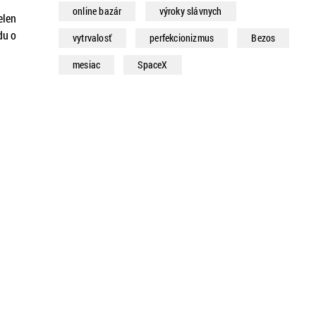
online bazár
výroky slávnych
elen
du o
vytrvalosť
perfekcionizmus
Bezos
ť
mesiac
SpaceX
ná
a,
ej
y
 20.
nd