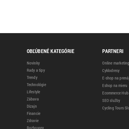
OBĽÚBENÉ KATEGÓRIE
PARTNERI
Novinky
Online marketin
Rady a tipy
Cyklodresy
Trendy
E-shop na pren
Technológie
Eshop na mieru
Lifestyle
Ecommerce Hub
Zábava
SEO služby
Dizajn
Cycling Tours Sl
Financie
Zdravie
Rozhovory