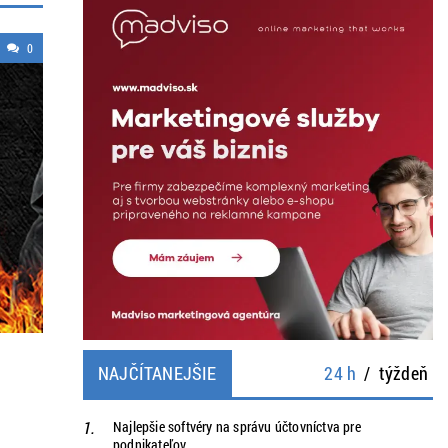
0
NAJČÍTANEJŠIE
24 h
/
týždeň
Najlepšie softvéry na správu účtovníctva pre
podnikateľov