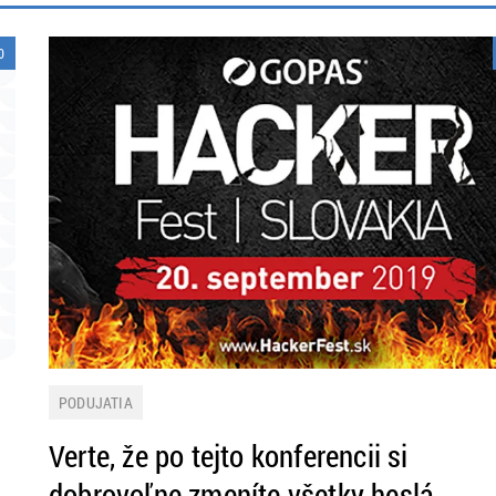
0
PODUJATIA
Verte, že po tejto konferencii si
dobrovoľne zmeníte všetky heslá