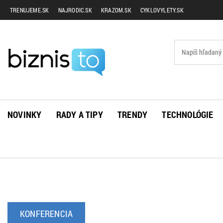
TRENUJEME.SK
NAJRODIC.SK
KRAZOM.SK
CYKLOVYLETY.SK
NOVINKY
RADY A TIPY
TRENDY
TECHNOLÓGIE
KONFERENCIA