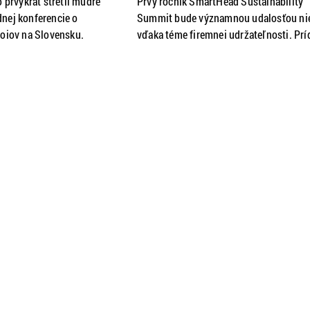
o prvýkrát stretli múdre
Prvý ročník SmartHead Sustainability
nej konferencie o
Summit bude významnou udalosťou ni
rojov na Slovensku.
vďaka téme firemnej udržateľnosti. Prí
inability Summit sa
nej totiž rečniť, diskutovať a odovzdáva
šetkým na udržateľné
cenné rady zaujímaví ľudia, ktorých me
mnej sfére. Samit
celosvetovo skutočne zvučia. Bratislav
rešila spoločnosť
17.5.2019 – Prvá konferencia o firemn
 sa zaoberá sa
udržateľnosti SmartHead Sustainabilit
dnikaním a správaním
Summit sa bude na Slovensku konať už
tnému prostrediu.
júna 2019 v bratislavskom Austria Tre
alo pod záštitou Ministra
Hoteli.
í a európskych záležitostí