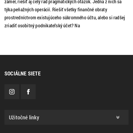
zámer, riešiť aj celý rad pragmatických otázok. Jedna z nich sa
týka peňažných operácií. Riešiť všetky finančné obraty
prostredníctvom existujúceho súkromného účtu, alebo si radšej
zriadiť osobitný podnikateľský účet? Na
SOCIÁLNE SIETE
Užitočné linky