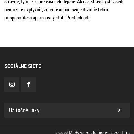
strávite, tým je to pre vaše telo lepšie. Ak čas strávených v sede
nemôžete ovplyvniť, zmeňte aspoň svoje držanie tela a
prispôsobte si aj pracovný stôl. Predpokladá
SOCIÁLNE SIETE
Užitočné linky
Madviso marketingová agentúra
Téma od