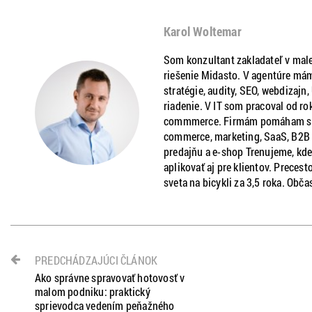
Karol Woltemar
Som konzultant zakladateľ v male
riešenie Midasto. V agentúre mám
stratégie, audity, SEO, webdizajn
riadenie. V IT som pracoval od ro
commmerce. Firmám pomáham s ria
commerce, marketing, SaaS, B2B a
predajňu a e-shop Trenujeme, kde
aplikovať aj pre klientov. Precest
sveta na bicykli za 3,5 roka. Obča
PREDCHÁDZAJÚCI ČLÁNOK
Ako správne spravovať hotovosť v
malom podniku: praktický
sprievodca vedením peňažného