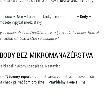
mestnanec vie, čo sa od neho očakáva.
Určite teda nie.
Vždy
procedúra –
Ako
– konkrétne kroky alebo štandard –
Kedy
–
 môžete vypýtať medzistavy
ily z emailu obchodného@firma.sk, odpovez do 24 hodín. Hotové
t, koľko ich bolo a ktorí sú čakajúce.“
É BODY BEZ MIKROMANAŽÉRSTVA
le hľadeli niekomu cez plece. Nastaviť si:
te –
Týždenný report
– zamestnanec vám stručne povedá, čo
int check pri väčšom projekte –
Pravidelný 1-on-1
– na