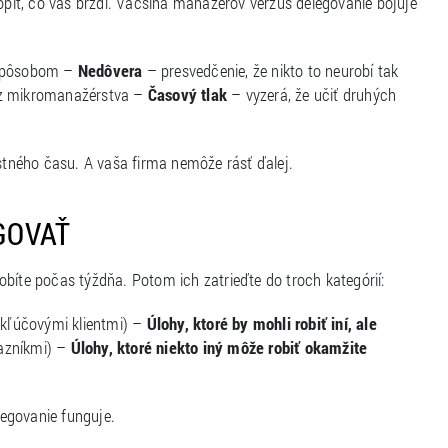
hopiť, čo vás brzdí. Väčšina manažérov verzus delegovanie bojuje
m spôsobom –
Nedôvera
– presvedčenie, že nikto to neurobí tak
ez mikromanažérstva –
Časový tlak
– vyzerá, že učiť druhých
astného času. A vaša firma nemôže rásť ďalej.
EGOVAŤ
 robíte počas týždňa. Potom ich zatrieďte do troch kategórií:
 kľúčovými klientmi) –
Úlohy, ktoré by mohli robiť iní, ale
azníkmi) –
Úlohy, ktoré niekto iný môže robiť okamžite
legovanie funguje.