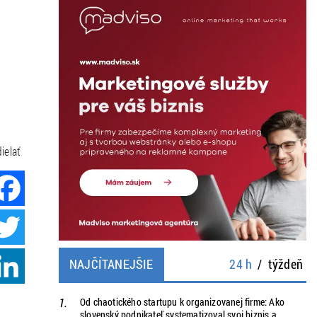
ielať
Facebook
Twitter
LinkedIn
NAJČÍTANEJŠIE
24 h
/
týždeň
Od chaotického startupu k organizovanej firme: Ako
slovenský podnikateľ systematizoval svoj biznis a