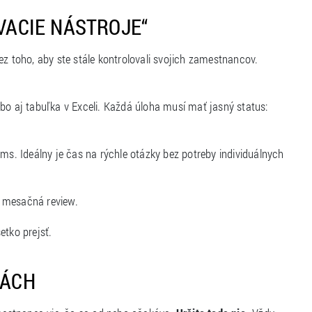
OVACIE NÁSTROJE“
ez toho, aby ste stále kontrolovali svojich zamestnancov.
 aj tabuľka v Exceli. Každá úloha musí mať jasný status:
s. Ideálny je čas na rýchle otázky bez potreby individuálnych
o mesačná review.
etko prejsť.
IÁCH