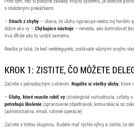
Pred tým, než si položíte základy svojho systému, je dôležité poc
s obdobnými prekážkami:
–
Strach z chyby
– obava, že úlohu vypracuje niekto iný horší
dobre ako vy –
Chýbajúce nástroje
– nevedia, ako kontrolovať b
trvá dlhšie ako to urobiť samému
Realita je taká, že keď nedelegujete, zostávate väznými svojho vl
KROK 1: ZISTITE, ČO MÔŽETE DEL
Začnite s jednoduchým cvičením.
Napíšte si všetky úlohy
, ktoré
–
Úlohy, ktoré musíte robiť vy
(strategické rozhodnutia, vzťahy s
potrebujú školenie
(spracovanie objednávok, komunikácia so zák
(administratíva, email, rutinné operácie)
Začnite s treťou skupinou. Budete mať rýchle výhry a zistíte, že de