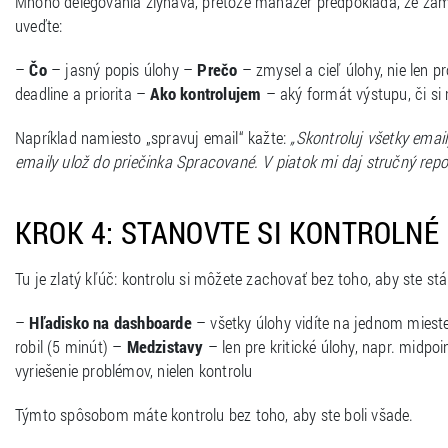
Mnoho delegovania zlyháva, pretože manažér predpokladá, že za
uveďte:
–
Čo
– jasný popis úlohy –
Prečo
– zmysel a cieľ úlohy, nie len 
deadline a priorita –
Ako kontrolujem
– aký formát výstupu, či si
Napríklad namiesto „spravuj email“ kažte:
„Skontroluj všetky ema
emaily ulož do priečinka Spracované. V piatok mi daj stručný repor
KROK 4: STANOVTE SI KONTROLN
Tu je zlatý kľúč: kontrolu si môžete zachovať bez toho, aby ste stá
–
Hľadisko na dashboarde
– všetky úlohy vidíte na jednom mies
robil (5 minút) –
Medzistavy
– len pre kritické úlohy, napr. midpo
vyriešenie problémov, nielen kontrolu
Týmto spôsobom máte kontrolu bez toho, aby ste boli všade.