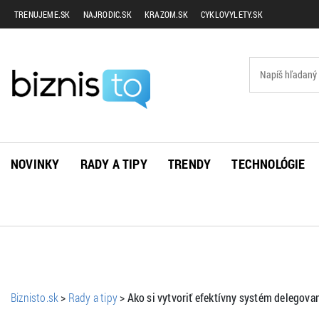
TRENUJEME.SK
NAJRODIC.SK
KRAZOM.SK
CYKLOVYLETY.SK
NOVINKY
RADY A TIPY
TRENDY
TECHNOLÓGIE
Biznisto.sk
>
Rady a tipy
>
Ako si vytvoriť efektívny systém delegova