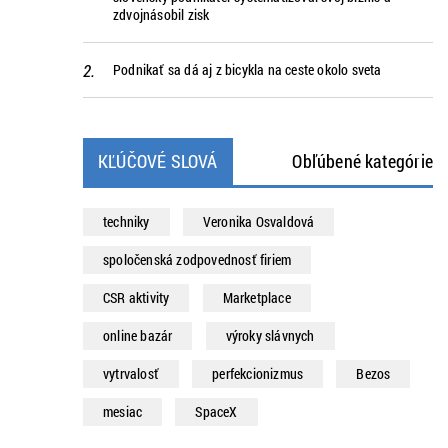
zdvojnásobil zisk
Podnikať sa dá aj z bicykla na ceste okolo sveta
KĽÚČOVÉ SLOVÁ
Obľúbené kategórie
techniky
Veronika Osvaldová
spoločenská zodpovednosť firiem
CSR aktivity
Marketplace
online bazár
výroky slávnych
vytrvalosť
perfekcionizmus
Bezos
mesiac
SpaceX