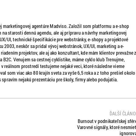
j marketingovej agentúre Madviso. Založil som platformu a e-shop
 na starosti dennú agendu, ale aj prípravu a návrhy marketingovej
, UX/UI, technické špecifikácie pre webstránky, e-shopy a projektové
ku 2003, neskôr sa pridal vývoj webstránok, UX/UI, marketing a e-
dením projektov, ale aj ako konzultant, kde mám klientov prevažne z
 B2C. Venujem sa cestnej cyklistike, máme cyklo klub Trenujme,
 v reálnom prostredí testujeme nejaké veci, ktoré následne vieme
oval som viac ako 80 krajín sveta za vyše 6,5 roka a z toho prešiel okolo
s spravím nejakú prezentáciu pre školy, firmy alebo podujatia.
ĎALŠÍ ČLÁN
Burnout v podnikateľskej sfér
Varovné signály, ktoré nesmie
ignorov