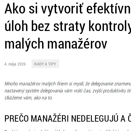
Ako si vytvoriť efektí
úloh bez straty kontrol
malých manažérov
4. mája 2026
RADY A TIPY
Mnoho manažérov malých firiem si myslí, že delegovanie znamená s
nastavený systém delegovania vám vráti čas, zvýši produktivitu t
Ukážeme vám, ako na to.
PREČO MANAŽÉRI NEDELEGUJÚ A Č