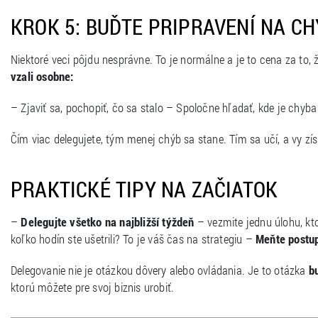
KROK 5: BUĎTE PRIPRAVENÍ NA CH
Niektoré veci pôjdu nesprávne. To je normálne a je to cena za to,
vzali osobne:
– Zjaviť sa, pochopiť, čo sa stalo – Spoločne hľadať, kde je chyba
Čím viac delegujete, tým menej chýb sa stane. Tím sa učí, a vy zí
PRAKTICKÉ TIPY NA ZAČIATOK
–
Delegujte všetko na najbližší týždeň
– vezmite jednu úlohu, kto
koľko hodín ste ušetrili? To je váš čas na strategiu –
Meňte postup
Delegovanie nie je otázkou dôvery alebo ovládania. Je to otázka
b
ktorú môžete pre svoj biznis urobiť.