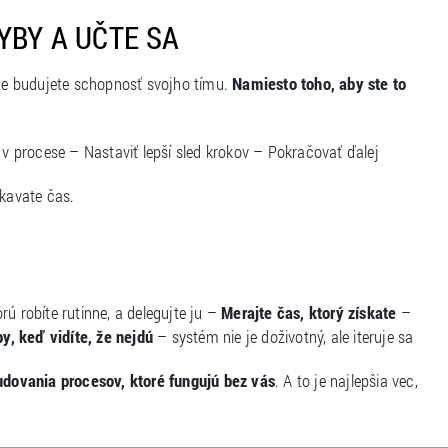
YBY A UČTE SA
 že budujete schopnosť svojho tímu.
Namiesto toho, aby ste to
 v procese – Nastaviť lepší sled krokov – Pokračovať ďalej
skavate čas.
rú robíte rutinne, a delegujte ju –
Merajte čas, ktorý získate
–
y, keď vidíte, že nejdú
– systém nie je doživotný, ale iteruje sa
udovania procesov, ktoré fungujú bez vás
. A to je najlepšia vec,