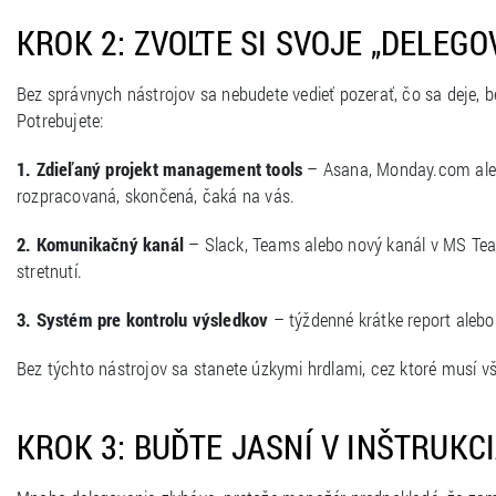
KROK 2: ZVOĽTE SI SVOJE „DELEG
Bez správnych nástrojov sa nebudete vedieť pozerať, čo sa deje, b
Potrebujete:
1. Zdieľaný projekt management tools
– Asana, Monday.com alebo
rozpracovaná, skončená, čaká na vás.
2. Komunikačný kanál
– Slack, Teams alebo nový kanál v MS Team
stretnutí.
3. Systém pre kontrolu výsledkov
– týždenné krátke report aleb
Bez týchto nástrojov sa stanete úzkymi hrdlami, cez ktoré musí vš
KROK 3: BUĎTE JASNÍ V INŠTRUKC