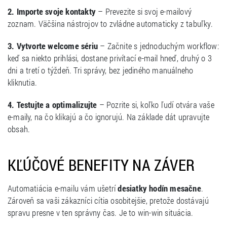
2. Importe svoje kontakty
– Prevezite si svoj e-mailový
zoznam. Väčšina nástrojov to zvládne automaticky z tabuľky.
3. Vytvorte welcome sériu
– Začnite s jednoduchým workflow:
keď sa niekto prihlási, dostane privítací e-mail hneď, druhý o 3
dni a tretí o týždeň. Tri správy, bez jediného manuálneho
kliknutia.
4. Testujte a optimalizujte
– Pozrite si, koľko ľudí otvára vaše
e-maily, na čo klikajú a čo ignorujú. Na základe dát upravujte
obsah.
KĽÚČOVÉ BENEFITY NA ZÁVER
Automatiácia e-mailu vám ušetrí
desiatky hodín mesačne
.
Zároveň sa vaši zákazníci cítia osobitejšie, pretože dostávajú
spravu presne v ten správny čas. Je to win-win situácia.