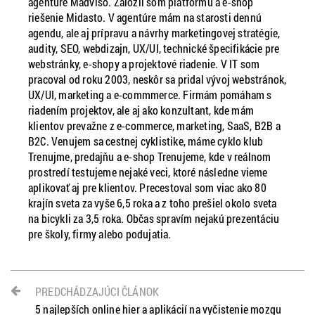
agentúre Madviso. Založil som platformu a e-shop
riešenie Midasto. V agentúre mám na starosti dennú
agendu, ale aj prípravu a návrhy marketingovej stratégie,
audity, SEO, webdizajn, UX/UI, technické špecifikácie pre
webstránky, e-shopy a projektové riadenie. V IT som
pracoval od roku 2003, neskôr sa pridal vývoj webstránok,
UX/UI, marketing a e-commmerce. Firmám pomáham s
riadením projektov, ale aj ako konzultant, kde mám
klientov prevažne z e-commerce, marketing, SaaS, B2B a
B2C. Venujem sa cestnej cyklistike, máme cyklo klub
Trenujme, predajňu a e-shop Trenujeme, kde v reálnom
prostredí testujeme nejaké veci, ktoré následne vieme
aplikovať aj pre klientov. Precestoval som viac ako 80
krajín sveta za vyše 6,5 roka a z toho prešiel okolo sveta
na bicykli za 3,5 roka. Občas spravím nejakú prezentáciu
pre školy, firmy alebo podujatia.
PREDCHÁDZAJÚCI ČLÁNOK
5 najlepších online hier a aplikácií na vyčistenie mozgu