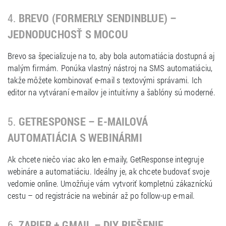
4.
BREVO (FORMERLY SENDINBLUE) –
JEDNODUCHOSŤ S MOCOU
Brevo sa špecializuje na to, aby bola automatiácia dostupná aj
malým firmám. Ponúka vlastný nástroj na SMS automatiáciu,
takže môžete kombinovať e-mail s textovými správami. Ich
editor na vytváraní e-mailov je intuitívny a šablóny sú moderné.
5.
GETRESPONSE – E-MAILOVÁ
AUTOMATIÁCIA S WEBINÁRMI
Ak chcete niečo viac ako len e-maily, GetResponse integruje
webináre a automatiáciu. Ideálny je, ak chcete budovať svoje
vedomie online. Umožňuje vám vytvoriť kompletnú zákazníckú
cestu – od registrácie na webinár až po follow-up e-mail.
6.
ZAPIER + GMAIL – DIY RIEŠENIE