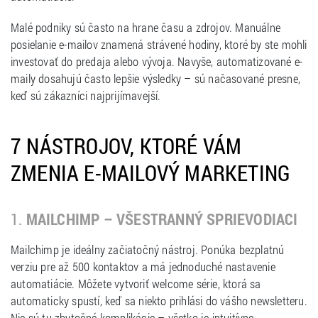
Malé podniky sú často na hrane času a zdrojov. Manuálne
posielanie e-mailov znamená strávené hodiny, ktoré by ste mohli
investovať do predaja alebo vývoja. Navyše, automatizované e-
maily dosahujú často lepšie výsledky – sú načasované presne,
keď sú zákazníci najprijímavejší.
7 NÁSTROJOV, KTORÉ VÁM
ZMENIA E-MAILOVÝ MARKETING
1.
MAILCHIMP – VŠESTRANNÝ SPRIEVODIACI
Mailchimp je ideálny začiatočný nástroj. Ponúka bezplatnú
verziu pre až 500 kontaktov a má jednoduché nastavenie
automatiácie. Môžete vytvoriť welcome série, ktorá sa
automaticky spustí, keď sa niekto prihlási do vášho newsletteru.
Nie sú tu zbytočné komplikácie – všetko je intuitívne.